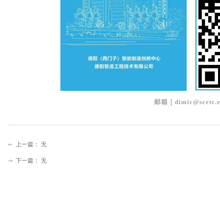
邮箱｜dimic@scetc.e
上一篇：
无
ꂃ
下一篇：
无
ꁹ