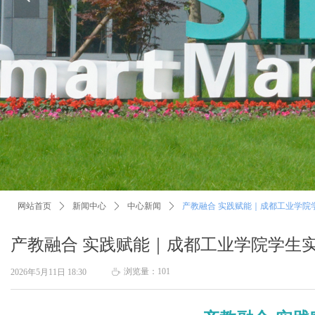
网站首页
ꄲ
新闻中心
ꄲ
中心新闻
ꄲ
产教融合 实践赋能｜成都工业学院
产教融合 实践赋能｜成都工业学院学生
浏览量：
101
2026年5月11日
18:30
ꄘ