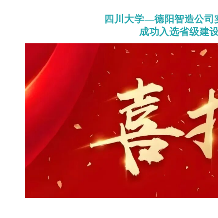
四川大学—德阳智造公司
成功入选省级建