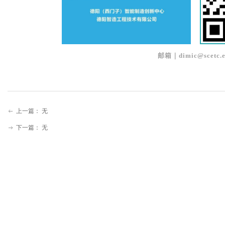
邮箱｜dimic@scetc.e
上一篇：
无
ꂃ
下一篇：
无
ꁹ