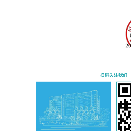
扫码关注我们